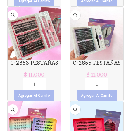
Agregar Al Carrito
Agregar Al Carrito
C-2853 PESTAÑAS
C-2855 PESTAÑAS
POR GRUPO +
EN GRUPO +
PEGAMENTO Y
PEGAMENTO +
$
11.000
$
11.000
SELLADOR +
SELLADOR + PINZA
REMOVEDOR Y
CLUSTERS PINK
PINZA X1U. *6
ALLURE 100PZS *6
Agregar Al Carrito
Agregar Al Carrito