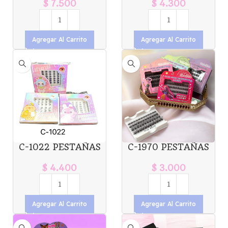
PINK ALLURE X1U
ALLURE X1U. *12
$
7.500
$
4.300
*6
Agregar Al Carrito
Agregar Al Carrito
C-1022 PESTAÑAS
C-1970 PESTAÑAS
PRESS ON X1U.
POR GRUPO
GUERRERAS K-POP
$
4.400
$
3.000
X1U
Agregar Al Carrito
Agregar Al Carrito