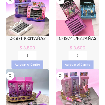
C-1971 PESTAÑAS
C-1974 PESTAÑAS
POR GRUPO
POR GRUPO
ZOOTOPIA X1U
ZOOTOPIA PINK
$
3.500
$
3.600
ALLURE X1U
Agregar Al Carrito
Agregar Al Carrito