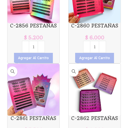
C-2856 PESTAÑAS
C-2860 PESTAÑAS
EN GRUPO DIY
POR GRUPO PINK
CLUSTER PINK
ALLURE X1U. *6
$
5.200
$
6.000
ALLURE X1U. *6
Agregar Al Carrito
Agregar Al Carrito
C-2861 PESTAÑAS
C-2862 PESTAÑAS
POR GRUPO VEGAN
POR GRUPO PINK