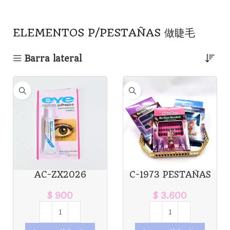
ELEMENTOS P/PESTAÑAS 做睫毛
Barra lateral
AC-ZX2026
C-1973 PESTAÑAS
PEGAMENTO DE
POR GRUPO
PESTAÑAS EYE X1U.
ZOOTOPIA X1U
$
900
$
3.600
*12