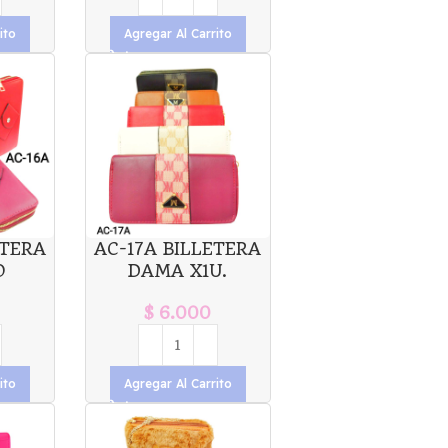
ito
Agregar Al Carrito
ETERA
AC-17A BILLETERA
O
DAMA X1U.
$
6.000
ito
Agregar Al Carrito