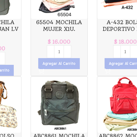
CHILA
65504 MOCHILA
A-432 BO
UAN LV
MUJER X1U.
DEPORTIVO 
$
16.000
$
18.000
00
Agregar Al Carrito
Agregar Al Carr
arrito
BOLSO
ABC8861 MOCHILA
ABC8862 MO