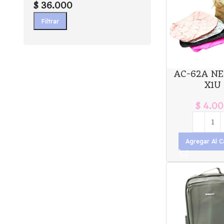
$ 36.000
Filtrar
AC-62A NE
X1U
$
4.00
Agregar Al C