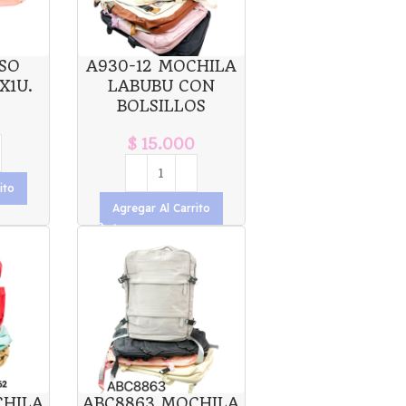
LSO
A930-12 MOCHILA
X1U.
LABUBU CON
BOLSILLOS
$
15.000
ito
Agregar Al Carrito
CHILA
ABC8863 MOCHILA