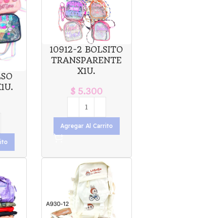
10912-2 BOLSITO
TRANSPARENTE
X1U.
LSO
1U.
$
5.300
Agregar Al Carrito
ito