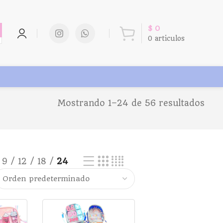
$
0
0
articulos
Mostrando 1–24 de 56 resultados
9
12
18
24