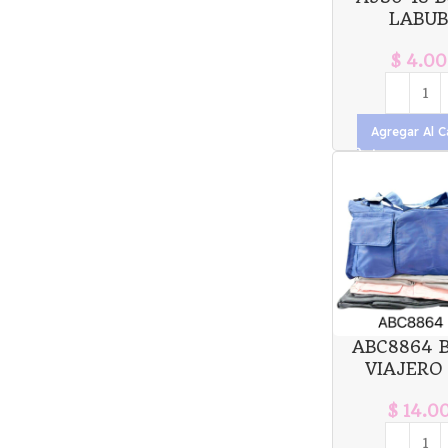
LABU
$
4.00
Agregar Al C
ABC8864 
VIAJERO 
$
14.0