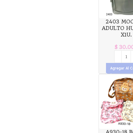
2403 MO
ADULTO H
X1U.
$
30.0
Agregar Al C
A930-18 