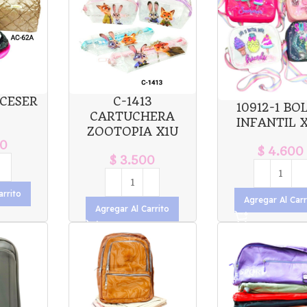
CESER
C-1413
10912-1 BO
CARTUCHERA
INFANTIL X
ZOOTOPIA X1U
0
$
4.600
$
3.500
arrito
Agregar Al Carr
Agregar Al Carrito