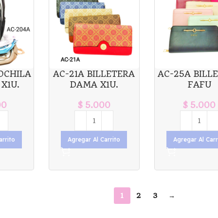
OCHILA
AC-21A BILLETERA
AC-25A BILL
X1U.
DAMA X1U.
FAFU
00
$
5.000
$
5.000
arrito
Agregar Al Carrito
Agregar Al Carr
1
2
3
→