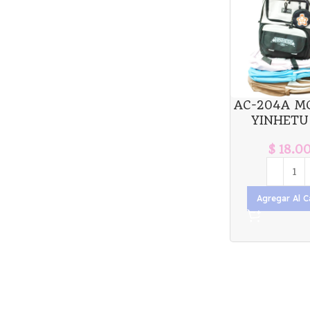
AC-204A M
YINHETU 
$
18.0
Agregar Al C