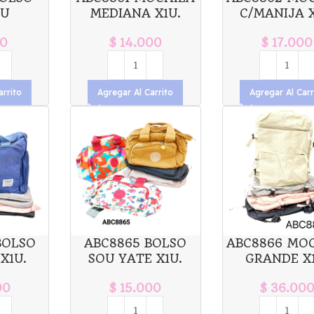
BU
MEDIANA X1U.
C/MANIJA X
0
$
14.000
$
17.000
arrito
Agregar Al Carrito
Agregar Al Carr
BOLSO
ABC8865 BOLSO
ABC8866 MO
X1U.
SOU YATE X1U.
GRANDE X1
00
$
15.000
$
36.00