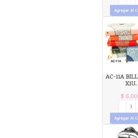
Agregar Al C
AC-11A BIL
X1U.
$
6.00
Agregar Al C