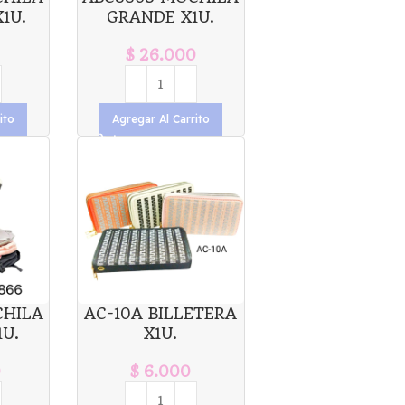
1U.
GRANDE X1U.
$
26.000
ito
Agregar Al Carrito
CHILA
AC-10A BILLETERA
U.
X1U.
0
$
6.000