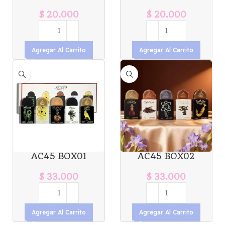
ODYSSEY ARMAF
FOREST ODYSSEY
100ML X1U. *12
ARMAF 100ML X1U.
$
20.000
$
20.000
*12
Agregar Al Carrito
Agregar Al Carrito
AC45 BOX01
AC45 BOX02
LATTAFA PRIDE
LATTAFA PRIDE
PERFUMES 5 DE
PERFUMES 5 X
$
33.000
$
33.000
20ML
20ML
Agregar Al Carrito
Agregar Al Carrito