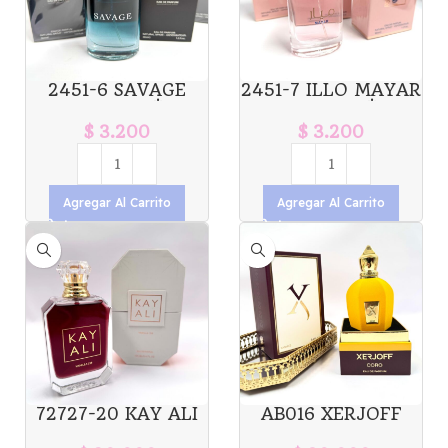
2451-6 SAVAGE
2451-7 ILLO MAYAR
30ML X1U. *12
30ML X1U. *12
$
3.200
$
3.200
Agregar Al Carrito
Agregar Al Carrito
72727-20 KAY ALI
AB016 XERJOFF
VANILLA 100ML
CORO 100ML X1U