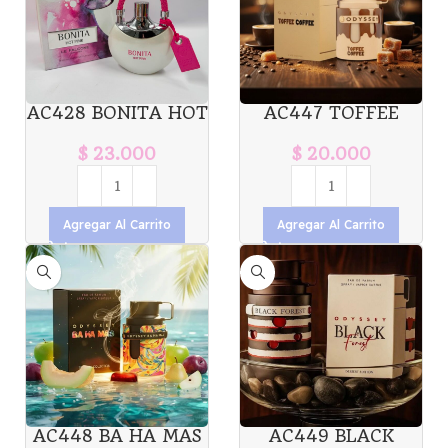
AC428 BONITA HOT
AC447 TOFFEE
PINK LE FALCONE
COFFEE ODYSSEY
100ML X1U. *12
ARMAF 100ML X1U.
$
23.000
$
20.000
*12
Agregar Al Carrito
Agregar Al Carrito
AC448 BA HA MAS
AC449 BLACK