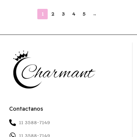
1
2
3
4
5
→
Contactanos
11 3588-7149
11 3588-7149