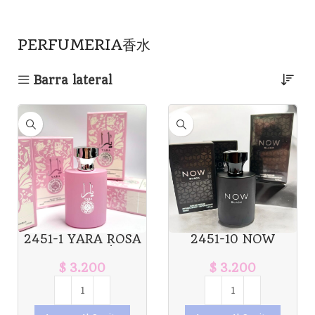
PERFUMERIA香水
Barra lateral
2451-1 YARA ROSA
2451-10 NOW
30ML X1U. *12
NEGRO 30ML X1U.
*12
$
3.200
$
3.200