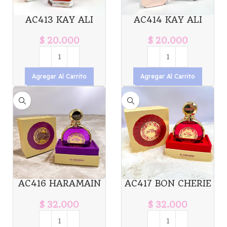
AC413 KAY ALI
AC414 KAY ALI
DEJA VU 57 ROJO
UTOPIA 21 100ML
100ML X1U. *12
X1U. *12
$
20.000
$
20.000
Agregar Al Carrito
Agregar Al Carrito
AC416 HARAMAIN
AC417 BON CHERIE
BON CHERIE
ROJO AL
VIOLETA 100ML
HARAMAIN 100ML
$
32.000
$
32.000
X1U. *12
X1U. *12