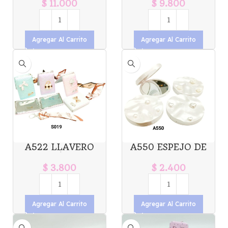
ALAJERO GATO
X1U.
$
11.000
$
9.800
X1U.
Agregar Al Carrito
Agregar Al Carrito
A522 LLAVERO
A550 ESPEJO DE
ESPEJO P/CARTERA
CARTERA PERLAS
X1U.
X1U.
$
3.800
$
2.400
Agregar Al Carrito
Agregar Al Carrito