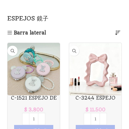
ESPEJOS 鏡子
Barra lateral
C-1521 ESPEJO DE
C-3244 ESPEJO
CARTERA CON
MOÑO CON
OREJAS OSITO X1U.
APOYADOR X1U.
$
3.800
$
11.500
*12