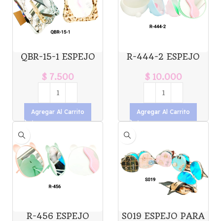
QBR-15-1 ESPEJO
R-444-2 ESPEJO
X1U.
OREJA DE
CONEJITO X1U.
$
7.500
$
10.000
Agregar Al Carrito
Agregar Al Carrito
R-456 ESPEJO
S019 ESPEJO PARA