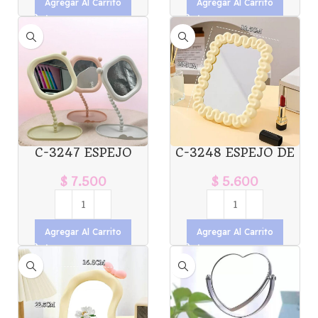
Agregar Al Carrito
Agregar Al Carrito
C-3247 ESPEJO
C-3248 ESPEJO DE
PLEGABLE CON PIE
PLASTICO CON
CUADRADO
ONDAS X1U
$
7.500
$
5.600
BOLITAS X1U.
Agregar Al Carrito
Agregar Al Carrito