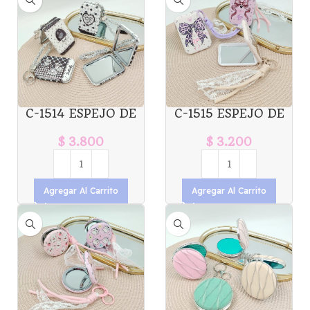
C-1514 ESPEJO DE
C-1515 ESPEJO DE
CARTERA DOBLE
CARTERA DOBLE
X1U.
X1U.
$
3.800
$
3.200
Agregar Al Carrito
Agregar Al Carrito