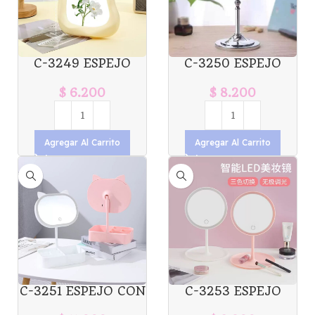
C-3249 ESPEJO
C-3250 ESPEJO
ASIMETRICO CON
CORAZON
MOÑO X1U.
GIRATORIO X1U.
$
6.200
$
8.200
Agregar Al Carrito
Agregar Al Carrito
C-3251 ESPEJO CON
C-3253 ESPEJO
LUZ TACTIL Y
CON LUZ TACTIL