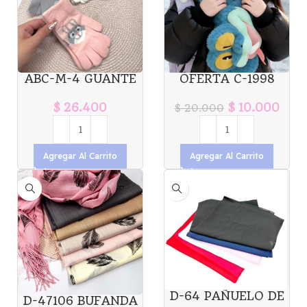
ABC-M-4 GUANTE
OFERTA C-1998
INFANTIL CONEJO
BUFANDA
X12U
ZOOTOPIA
$
26.400
$
10.000
$
20.000
Agregar Al Carrito
Agregar Al Carrito
D-64 PAÑUELO DE
D-47106 BUFANDA