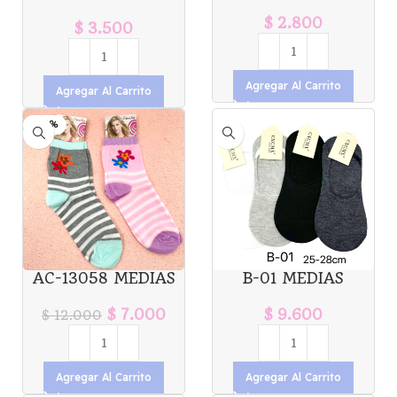
SEDA LISO X1U
CON FLECOS X1U
$
2.800
$
3.500
Agregar Al Carrito
Agregar Al Carrito
-42%
AC-13058 MEDIAS
B-01 MEDIAS
MUJER OUER KA
SOQUETES HOMBRE
X12PCS 25-28CM
$
7.000
$
9.600
$
12.000
Agregar Al Carrito
Agregar Al Carrito