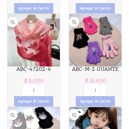
Agregar Al Carrito
Agregar Al Carrito
ABC-47202-4
ABC-M-2 GUANTE
PAÑUELO DE
INFANTIL DE
MUJER X1U
ZOOTOPIA X12U
$
5.000
$
15.600
Agregar Al Carrito
Agregar Al Carrito
-50%