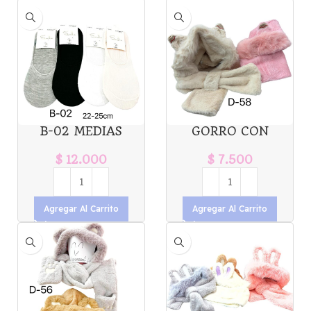
B-02 MEDIAS
GORRO CON
SOQUETES MUJER
BUFANDA D-58
X12PCS 22-25CM
$
12.000
$
7.500
Agregar Al Carrito
Agregar Al Carrito