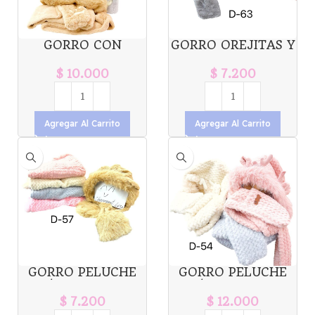
GORRO CON
GORRO OREJITAS Y
OREJITAS DE OSO Y
CUELLO D-63
CUELLO D-56 / D-
$
10.000
$
7.200
55
Agregar Al Carrito
Agregar Al Carrito
GORRO PELUCHE
GORRO PELUCHE
C/OREJITAS Y
C/OREJITAS Y
CUELLO D-57
CUELLO D-54
$
7.200
$
12.000