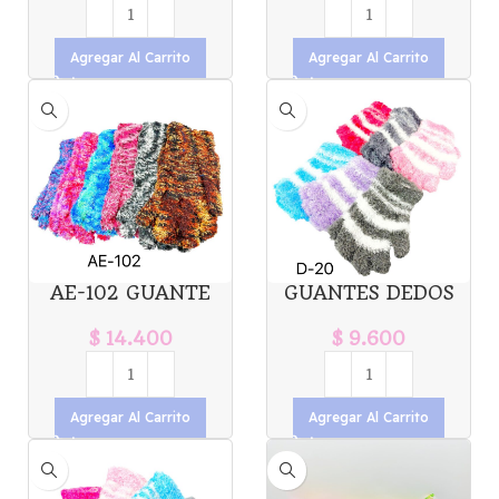
Agregar Al Carrito
Agregar Al Carrito
AE-102 GUANTE
GUANTES DEDOS
PELUCHE DAMA
LIBRES PELUCHE
X12U
INFANTIL X12U D-
$
14.400
$
9.600
20
Agregar Al Carrito
Agregar Al Carrito