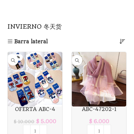
INVIERNO 冬天货
Barra lateral
-50%
OFERTA ABC-4
ABC-47202-1
MEDIAS SOQUETE
CHALINA CON
PERSONAJES X10
PELOTITAS X1U
$
5.000
$
6.000
$
10.000
PARES