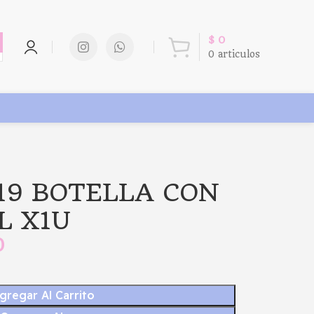
$
0
0
articulos
19 BOTELLA CON
L X1U
0
gregar Al Carrito