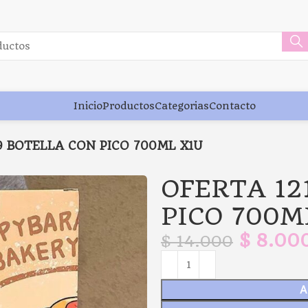
Inicio
Productos
Categorias
Contacto
9 BOTELLA CON PICO 700ML X1U
OFERTA 12
PICO 700M
$
8.00
$
14.000
A