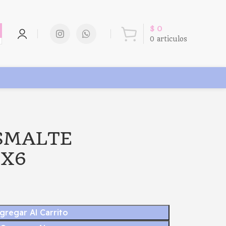
$
0
0
articulos
ESMALTE
 X6
gregar Al Carrito