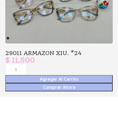
29011 ARMAZON X1U. *24
$
11.500
Agregar Al Carrito
Comprar Ahora