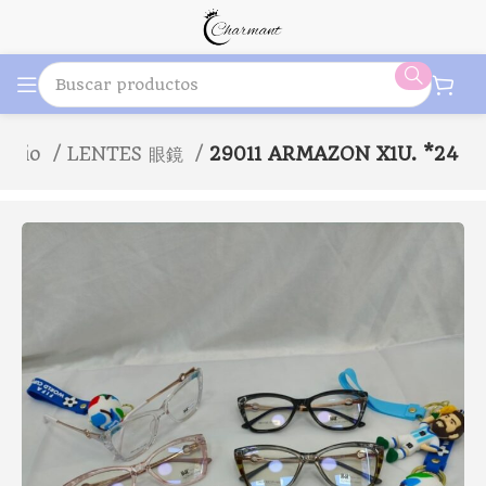
nicio
LENTES 眼鏡
29011 ARMAZON X1U. *24