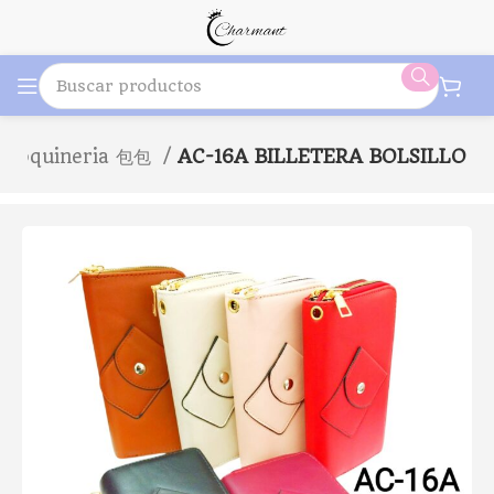
rroquineria 包包
AC-16A BILLETERA BOLSILLO