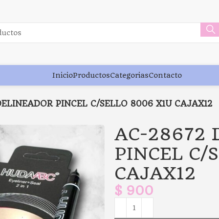
Inicio
Productos
Categorias
Contacto
DELINEADOR PINCEL C/SELLO 8006 X1U CAJAX12
AC-28672
PINCEL C/
CAJAX12
$
900