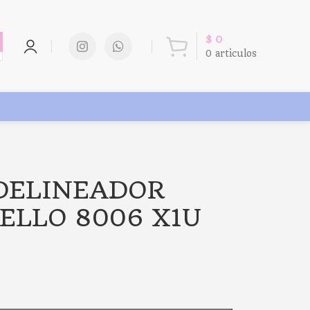
$
0
0
articulos
 DELINEADOR
SELLO 8006 X1U