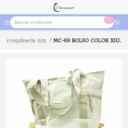
Marroquineria 包包
MC-69 BOLSO COLOR X1U.