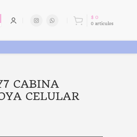
$
0
0
articulos
 Y7 CABINA
OYA CELULAR