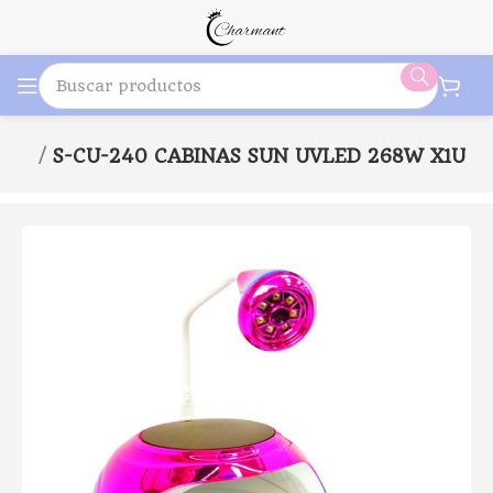
a美甲
S-CU-240 CABINAS SUN UVLED 268W X1U