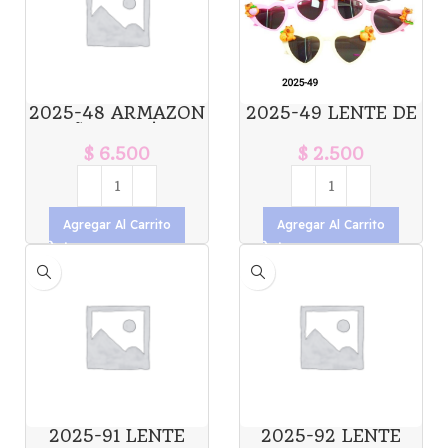
2025-48 ARMAZON
2025-49 LENTE DE
NIÑO X1U. *24
SOL INFANTIL X1U.
*24
$
6.500
$
2.500
Agregar Al Carrito
Agregar Al Carrito
2025-91 LENTE
2025-92 LENTE