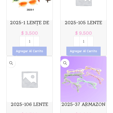
2025-1 LENTE DE
2025-105 LENTE
SOL X1U. *24
FOTOCROMATICO
X1U. *24
$
3.500
$
9.500
Agregar Al Carrito
Agregar Al Carrito
2025-106 LENTE
2025-37 ARMAZON
FOTOCROMATICO
X1U. *30