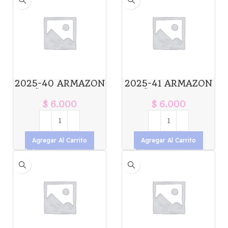
2025-40 ARMAZON
2025-41 ARMAZON
NIÑO CON TIRA
NIÑO CON TIRA
X1U. *24
X1U. *24
$
6.000
$
6.000
Agregar Al Carrito
Agregar Al Carrito