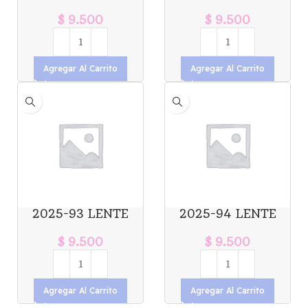
FOTOCROMATICO
FOTOCROMATICO
X1U. *24
X1U. *24
$
9.500
$
9.500
Agregar Al Carrito
Agregar Al Carrito
2025-93 LENTE
2025-94 LENTE
FOTOCROMATICO
FOTOCROMATICO
X1U. *24
X1U. *24
$
9.500
$
9.500
Agregar Al Carrito
Agregar Al Carrito