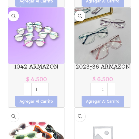
Agregar Al Carrito
Agregar Al Carrito
1042 ARMAZON
2023-36 ARMAZON
X1U. *30
NIÑO X1U. *30
$
4.500
$
6.500
Agregar Al Carrito
Agregar Al Carrito