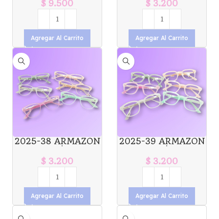
X1U. *24
$
9.500
$
3.200
Agregar Al Carrito
Agregar Al Carrito
2025-38 ARMAZON
2025-39 ARMAZON
X1U. *30
X1U. *30
$
3.200
$
3.200
Agregar Al Carrito
Agregar Al Carrito