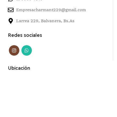
Empresacharmant229@gmail.com
Larrea 229, Balvanera, Bs.As
Redes sociales
Ubicación