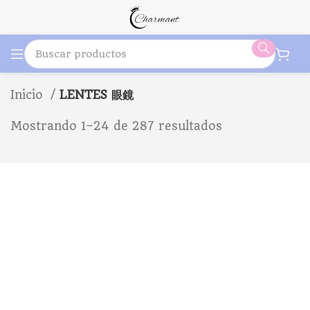
Inicio
LENTES 眼鏡
Mostrando 1–24 de 287 resultados