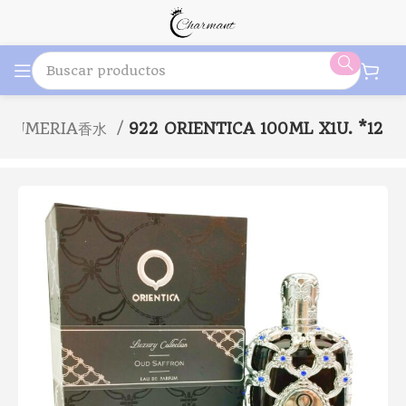
RFUMERIA香水
922 ORIENTICA 100ML X1U. *12