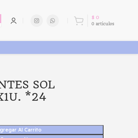
$
0
0
articulos
NTES SOL
X1U. *24
gregar Al Carrito