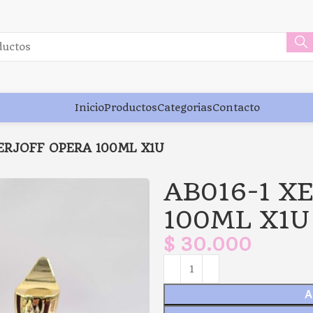
Inicio
Productos
Categorias
Contacto
XERJOFF OPERA 100ML X1U
AB016-1 X
100ML X1U
$
30.000
A