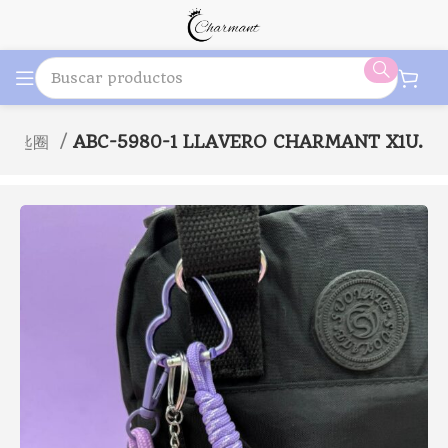
S 鑰匙圈
ABC-5980-1 LLAVERO CHARMANT X1U.