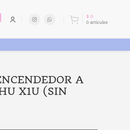
$
0
0
articulos
 ENCENDEDOR A
HU X1U (SIN