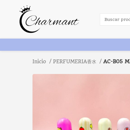
Inicio
PERFUMERIA香水
AC-B05 M