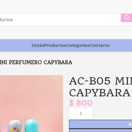
Inicio
Productos
Categorias
Contacto
INI PERFUMERO CAPYBARA
AC-B05 M
CAPYBARA
$
800
A