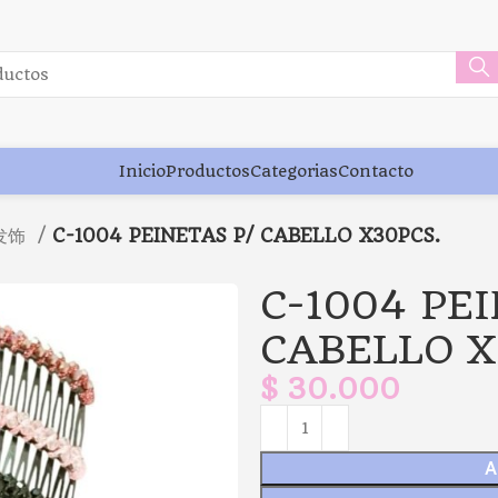
Inicio
Productos
Categorias
Contacto
 发饰
C-1004 PEINETAS P/ CABELLO X30PCS.
C-1004 PE
CABELLO X
$
30.000
A