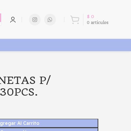
$
0
0
articulos
INETAS P/
30PCS.
gregar Al Carrito