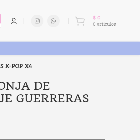
$
0
0
articulos
S K-POP X4
PONJA DE
JE GUERRERAS