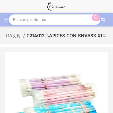
BRERIA文具
C214012 LAPICES CON ENVASE X1U.