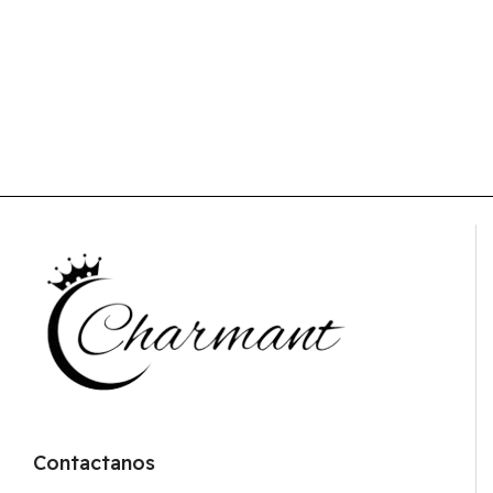
Contactanos