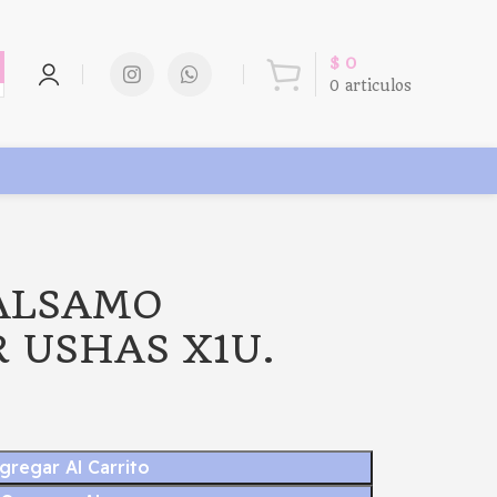
$
0
0
articulos
BALSAMO
 USHAS X1U.
gregar Al Carrito