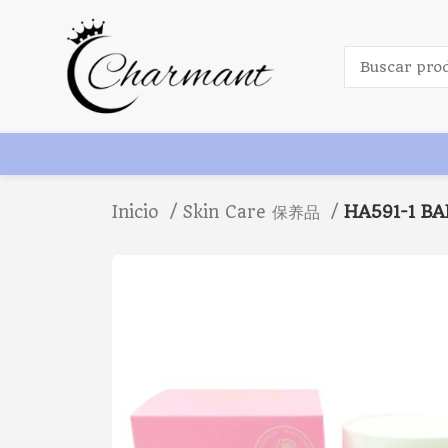
Inicio
Skin Care 保养品
HA591-1 B