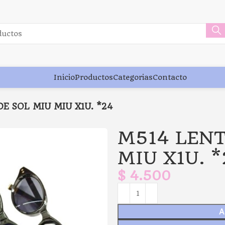
Inicio
Productos
Categorias
Contacto
E SOL MIU MIU X1U. *24
M514 LENT
MIU X1U. *
$
4.500
A