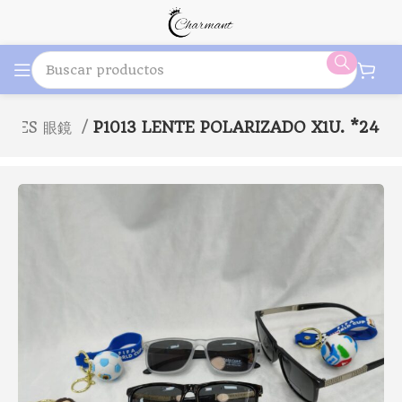
NTES 眼鏡
P1013 LENTE POLARIZADO X1U. *24