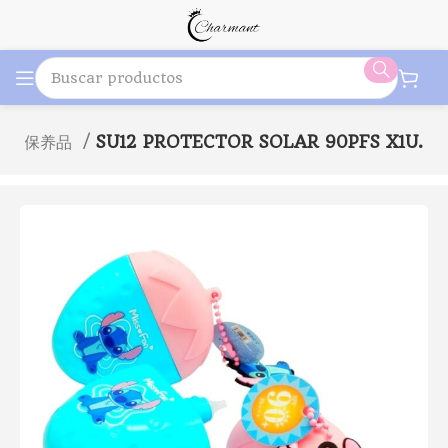
Care 保养品
SU12 PROTECTOR SOLAR 90PFS X1U.