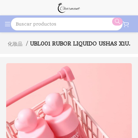
llaje化妝品
UBL001 RUBOR LIQUIDO USHAS X1U.