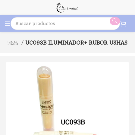
aje化妝品
UC093B ILUMINADOR+ RUBOR USHAS