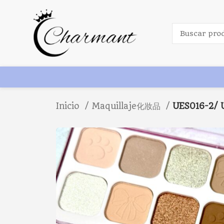
Inicio
Maquillaje化妝品
UES016-2/ 