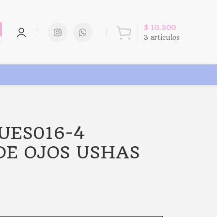
$
10.300
3
articulos
 UES016-4
DE OJOS USHAS