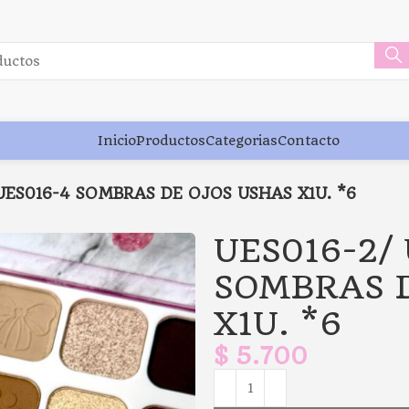
Inicio
Productos
Categorias
Contacto
UES016-4 SOMBRAS DE OJOS USHAS X1U. *6
UES016-2/
SOMBRAS 
X1U. *6
$
5.700