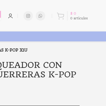
$
0
0
articulos
S K-POP X1U
RQUEADOR CON
UERRERAS K-POP