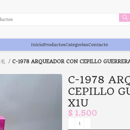
Inicio
Productos
Categorias
Contacto
睫毛
C-1978 ARQUEADOR CON CEPILLO GUERRERA
C-1978 A
CEPILLO G
X1U
$
1.500