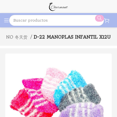
IERNO 冬天货
D-22 MANOPLAS INFANTIL X12U